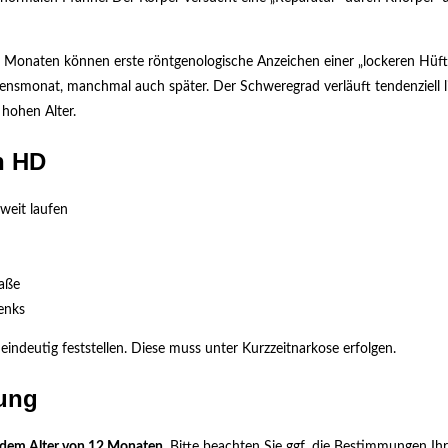
Monaten können erste röntgenologische Anzeichen einer „lockeren Hüfte
nsmonat, manchmal auch später. Der Schweregrad verläuft tendenziell li
hohen Alter.
n HD
weit laufen
aße
enks
ndeutig feststellen. Diese muss unter Kurzzeitnarkose erfolgen.
hung
 dem Alter von 12 Monaten
. Bitte beachten Sie ggf. die Bestimmungen Ih