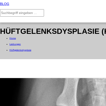
BLOG
HÜFTGELENKSDYSPLASIE (
Home
Leistungen
Hüftgelenksdysplasie