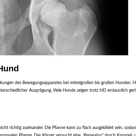
 Hund
ankungen des Bewegungsapparates bei mittelgroßen bis großen Hunden. HD
nterschiedlicher Ausprägung. Viele Hunde zeigen trotz HD erstaunlich ger
cht richtig zueinander. Die Pfanne kann zu flach ausgebildet sein, sodas
er normalen Pfanne. Der Körper versucht eine „Reparatur" durch Knorpel- 