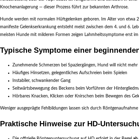
Knochenanlagerung — dieser Prozess führt zur bekannten Arthrose.
Hunde werden mit normalen Hüftgelenken geboren. Im Alter von etwa 2 
manifeste Gelenkserkrankung entsteht meist zwischen dem 4. und 6. Lebe
meisten Hunde mit milderen Formen zeigen Lahmheitssymptome erst im 
Typische Symptome einer beginnende
Zunehmende Schmerzen bei Spaziergängen, Hund will nicht mehr 
Häufiges Hinsetzen, gelegentliches Aufschreien beim Spielen
Instabiler, schwankender Gang
Seitwärtsbewegung des Beckens beim Vorführen der Hintergliedm
Hörbares Knacken, Klicken oder Knirschen beim Bewegen des Gel
Weniger ausgeprägte Fehlbildungen lassen sich durch Röntgenaufnahme ei
Praktische Hinweise zur HD-Untersuc
Die offizielle Röntgenuntersuchung auf HD erfolgt in der Regel
ab