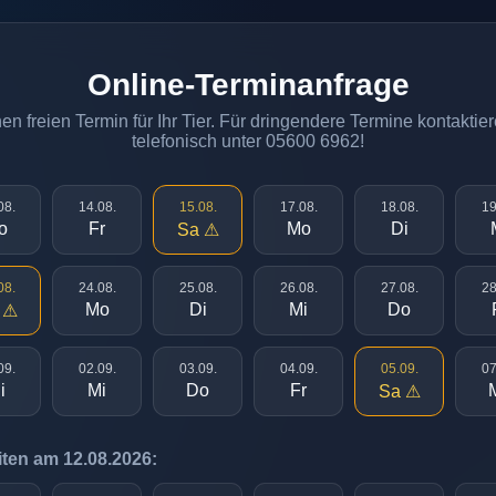
Online-Terminanfrage
n freien Termin für Ihr Tier. Für dringendere Termine kontaktier
telefonisch unter 05600 6962!
08.
14.08.
15.08.
17.08.
18.08.
19
o
Fr
Mo
Di
Sa ⚠
08.
24.08.
25.08.
26.08.
27.08.
28
Mo
Di
Mi
Do
 ⚠
09.
02.09.
03.09.
04.09.
05.09.
07
i
Mi
Do
Fr
Sa ⚠
ten am 12.08.2026: