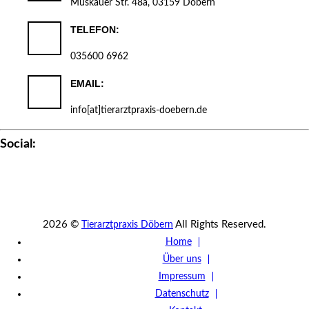
Muskauer Str. 48a, 03159 Döbern
TELEFON:
035600 6962
EMAIL:
info[at]tierarztpraxis-doebern.de
Social:
2026 ©
All Rights Reserved.
Tierarztpraxis Döbern
Home
Über uns
Impressum
Datenschutz