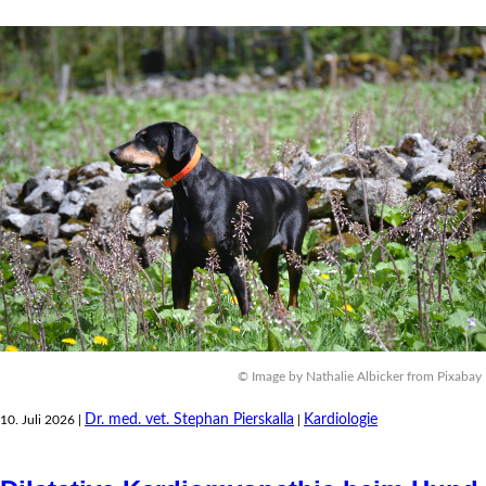
© Image by Nathalie Albicker from Pixabay
Dr. med. vet. Stephan Pierskalla
Kardiologie
10. Juli 2026 |
|