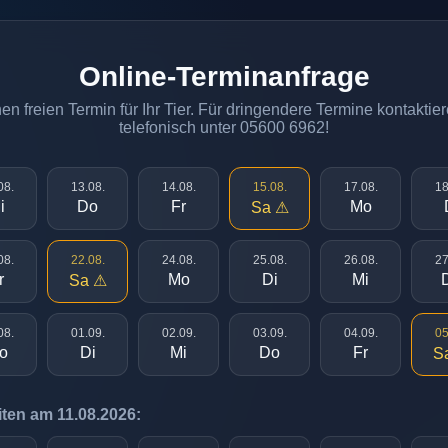
Online-Terminanfrage
n freien Termin für Ihr Tier. Für dringendere Termine kontaktier
telefonisch unter 05600 6962!
08.
13.08.
14.08.
15.08.
17.08.
18
i
Do
Fr
Mo
Sa ⚠
08.
22.08.
24.08.
25.08.
26.08.
27
r
Mo
Di
Mi
Sa ⚠
08.
01.09.
02.09.
03.09.
04.09.
05
o
Di
Mi
Do
Fr
S
ten am 11.08.2026: