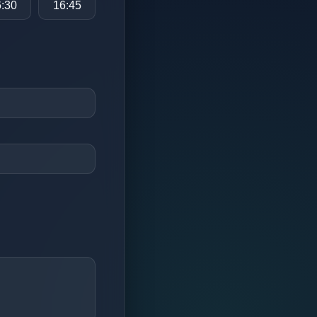
:30
16:45