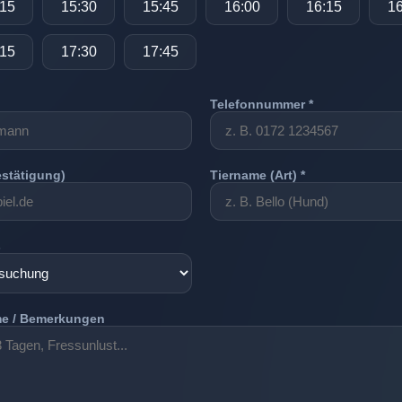
:15
15:30
15:45
16:00
16:15
16
:15
17:30
17:45
Telefonnummer *
estätigung)
Tiername (Art) *
s
e / Bemerkungen