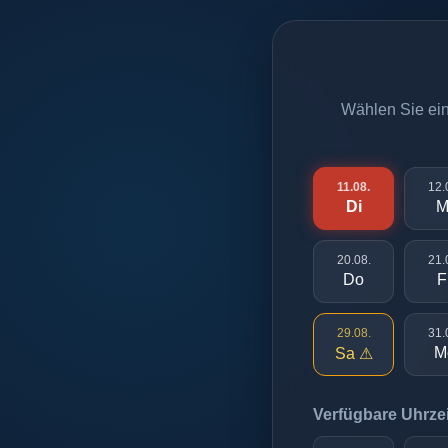
Wählen Sie eine
11.08.
12.
Di
M
20.08.
21.
Do
F
29.08.
31.
M
Sa ⚠
Verfügbare Uhrzei