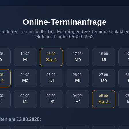
Online-Terminanfrage
n freien Termin für Ihr Tier. Für dringendere Termine kontaktier
telefonisch unter 05600 6962!
08.
14.08.
15.08.
17.08.
18.08.
19
o
Fr
Mo
Di
Sa ⚠
08.
24.08.
25.08.
26.08.
27.08.
28
Mo
Di
Mi
Do
 ⚠
09.
02.09.
03.09.
04.09.
05.09.
07
i
Mi
Do
Fr
Sa ⚠
ten am 12.08.2026: